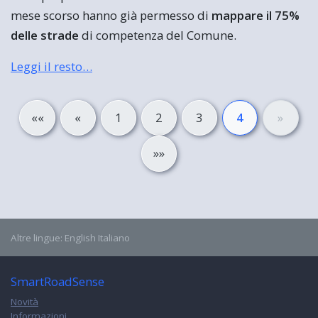
mese scorso hanno già permesso di
mappare il 75%
delle strade
di competenza del Comune.
Leggi il resto…
««
«
1
2
3
4
»
»»
Altre lingue:
English
Italiano
SmartRoadSense
Novità
Informazioni