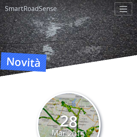
SmartRoadSense
Novità
28
Mar
2015