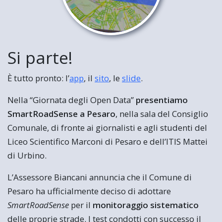
Si parte!
È tutto pronto: l’
app
, il
sito
, le
slide
.
Nella “Giornata degli Open Data”
presentiamo
SmartRoadSense a Pesaro
, nella sala del Consiglio
Comunale, di fronte ai giornalisti e agli studenti del
Liceo Scientifico Marconi di Pesaro e dell’ITIS Mattei
di Urbino.
L’Assessore Biancani annuncia che il Comune di
Pesaro ha ufficialmente deciso di adottare
SmartRoadSense
per il
monitoraggio sistematico
delle proprie strade. I test condotti con successo il