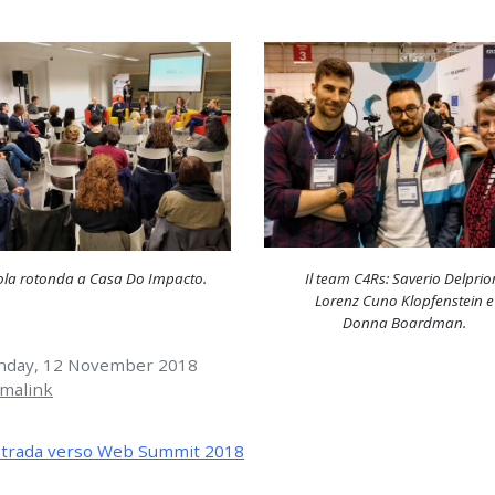
ola rotonda a
Casa Do Impacto
.
Il team C4Rs: Saverio Delprior
Lorenz Cuno Klopfenstein e
Donna Boardman.
day, 12 November 2018
malink
strada verso Web Summit 2018