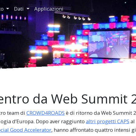
tto
Dati
Applicazioni
entro da Web Summit 
stro team di
CROWD4ROADS
è di ritorno da Web Summit 20
logia d’Europa. Dopo aver raggiunto
altri progetti CAPS
al
cial Good Accelerator
, hanno affrontato quattro intensi 