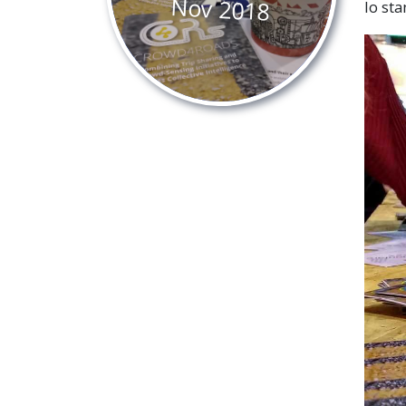
Nov
2018
lo st