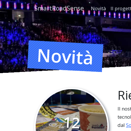
SmartRoadSense
Novità
Il proge
Novità
Ri
Il no
12
tecno
dal
So