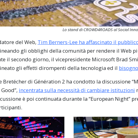
Lo stand di CROWD4ROADS al
Social Inno
ndatore del Web,
Tim Berners-Lee ha affascinato il pubblic
ineando gli obblighi della comunità per rendere il Web più
te il secondo giorno, il vicepresidente Microsoft Brad Smi
ineato gli effetti dirompenti della tecnologia ed il
bisogno 
e Bretécher di Génération 2 ha condotto la discussione “
l Good”,
incentrata sulla necessità di cambiare istituzioni
n
scussione è poi continuata durante la “European Night” p
ticipanti.