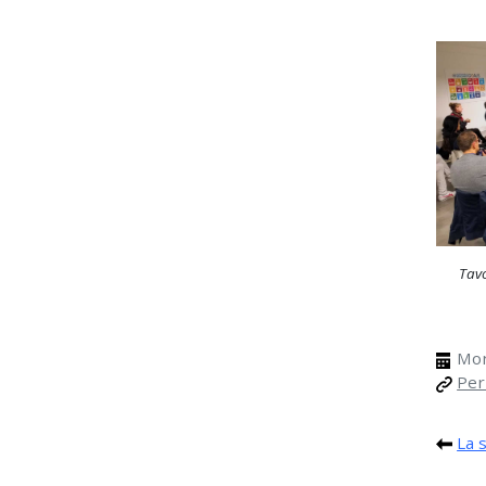
Tav
Mon
Per
La 