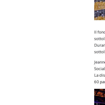
Il fo
sottol
Duran
sottol
Jeann
Socia
La di
60 par