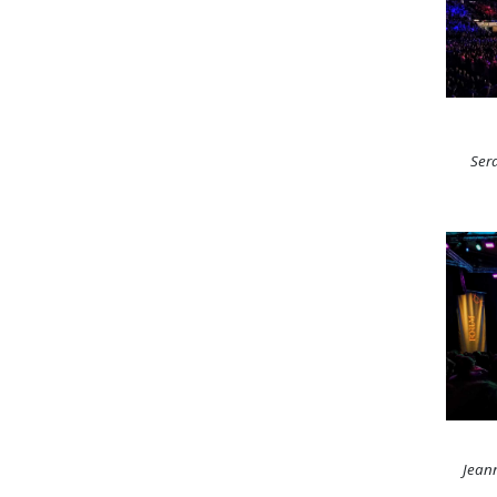
Ser
Jeann